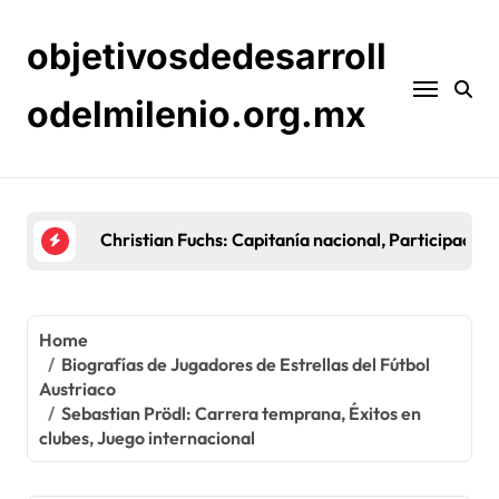
Skip
to
objetivosdedesarroll
content
odelmilenio.org.mx
Sebastian Prödl: Carrera temprana, Éxitos en cl
Home
Biografías de Jugadores de Estrellas del Fútbol
Austriaco
Sebastian Prödl: Carrera temprana, Éxitos en
clubes, Juego internacional