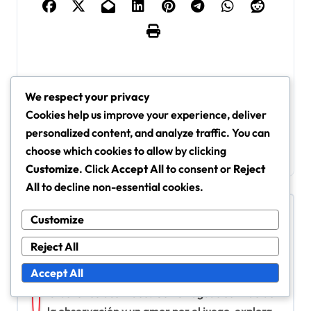
P
Marko Pjaca: Partid
Christian Fuchs: Ca
We respect your privacy
os Destacados, Réc
pitanía nacional, Pa
o
Cookies help us improve your experience, deliver
ords en Club, Impact
rticipaciones en tor
s
o en la Selección Na
neos, Liderazgo
personalized content, and analyze traffic. You can
cional
choose which cookies to allow by clicking
t
Customize
. Click
Accept All
to consent or
Reject
n
All
to decline non-essential cookies.
a
By
Lukas Gruber
Customize
v
Lukas Gruber es un apasionado periodista
i
Reject All
deportivo de Viena, Austria, que ha dedicado su
g
Accept All
carrera a cubrir el ascenso del talento
a
futbolístico austriaco. Con un agudo sentido de