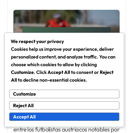
We respect your privacy
Cookies help us improve your experience, deliver
personalized content, and analyze traffic. You can
choose which cookies to allow by clicking
Customize
. Click
Accept All
to consent or
Reject
¿Cómo se compara Alfredo
All
to decline non-essential cookies.
R. C. G. S. J. M. M. S. F. con
Customize
otros famosos futbolistas
Reject All
austriacos?
Accept All
Alfredo R. C. G. S. J. M. M. S. F. se destaca
entre los futbolistas austriacos notables por