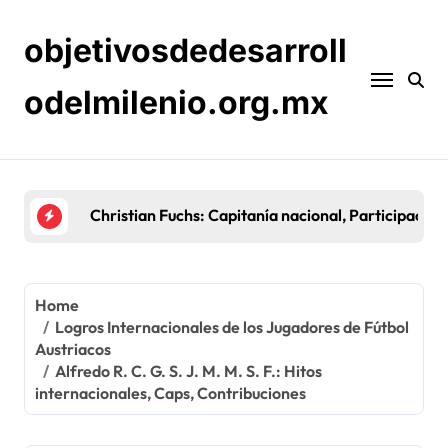
Skip
to
objetivosdedesarroll
content
odelmilenio.org.mx
Sebastian Prödl: Carrera temprana, Éxitos en c
Home
Logros Internacionales de los Jugadores de Fútbol
Austriacos
Alfredo R. C. G. S. J. M. M. S. F.: Hitos
internacionales, Caps, Contribuciones