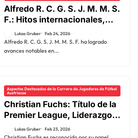
Alfredo R. C. G. S. J. M. M. S.
F.: Hitos internacionales,
Caps, Contribuciones
Lukas Gruber
Feb 24, 2026
Alfredo R. C. G. S. J. M. M. S. F. ha logrado
avances notables en...
Aspectos Destacados de la Carrera de Jugadores de Fútbol
Austriacos
Christian Fuchs: Título de la
Premier League, Liderazgo
en la Selección Nacional,
Lukas Gruber
Feb 23, 2026
Legado en el Club
Christian Fuchs es reconocido por su papel