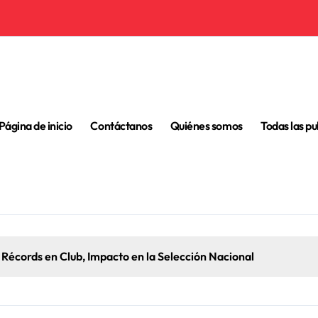
Página de inicio
Contáctanos
Quiénes somos
Todas las pu
laba: Vida temprana, Carrera en clubes, Debut internacional