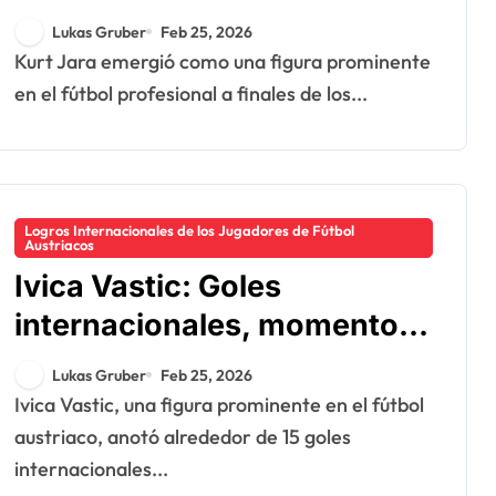
al Club, Legado
Lukas Gruber
Feb 25, 2026
Internacional
Kurt Jara emergió como una figura prominente
en el fútbol profesional a finales de los...
Logros Internacionales de los Jugadores de Fútbol
Austriacos
Ivica Vastic: Goles
internacionales, momentos
destacados de la Euro,
Lukas Gruber
Feb 25, 2026
presencia en la Copa del
Ivica Vastic, una figura prominente en el fútbol
Mundo
austriaco, anotó alrededor de 15 goles
internacionales...