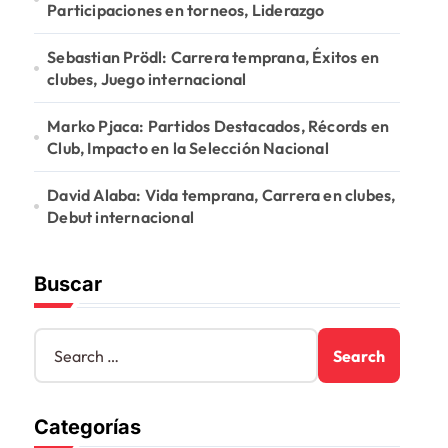
Participaciones en torneos, Liderazgo
Sebastian Prödl: Carrera temprana, Éxitos en
clubes, Juego internacional
Marko Pjaca: Partidos Destacados, Récords en
Club, Impacto en la Selección Nacional
David Alaba: Vida temprana, Carrera en clubes,
Debut internacional
Buscar
S
e
a
r
Categorías
c