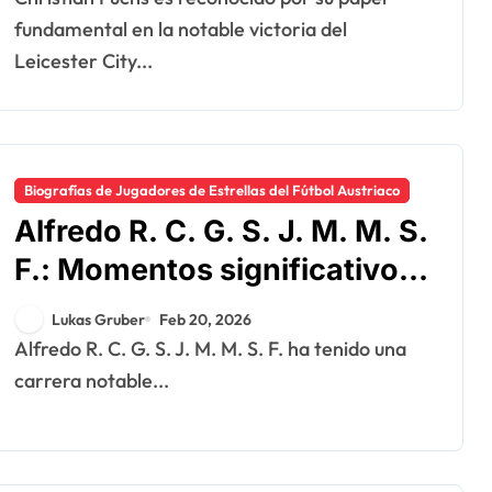
fundamental en la notable victoria del
Leicester City...
Biografías de Jugadores de Estrellas del Fútbol Austriaco
Alfredo R. C. G. S. J. M. M. S.
F.: Momentos significativos,
Trayectoria profesional,
Lukas Gruber
Feb 20, 2026
Contribuciones
Alfredo R. C. G. S. J. M. M. S. F. ha tenido una
carrera notable...