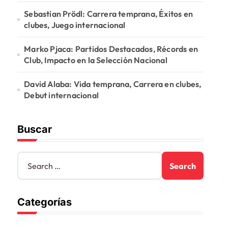
Sebastian Prödl: Carrera temprana, Éxitos en
clubes, Juego internacional
Marko Pjaca: Partidos Destacados, Récords en
Club, Impacto en la Selección Nacional
David Alaba: Vida temprana, Carrera en clubes,
Debut internacional
Buscar
S
e
a
r
Categorías
c
h
f