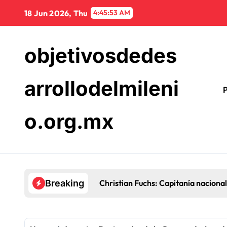
Skip
18 Jun 2026, Thu
4:45:54 AM
to
content
objetivosdedes
arrollodelmileni
P
o.org.mx
Christian Fuchs: Capitanía nacional
Breaking