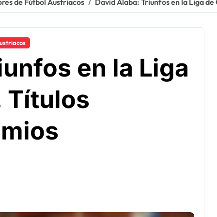
res de Fútbol Austriacos
David Alaba: Triunfos en la Liga de
ustriacos
iunfos en la Liga
Títulos
emios