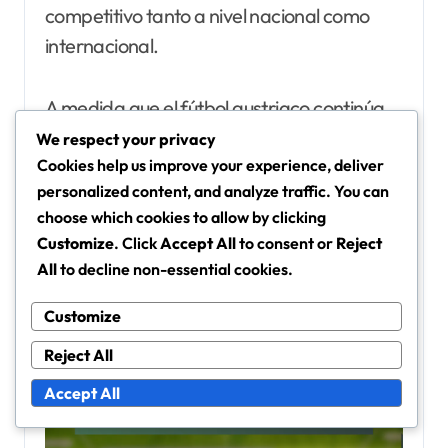
competitivo tanto a nivel nacional como
internacional.
A medida que el fútbol austriaco continúa
desarrollándose, jugadores como Trauner
We respect your privacy
son fundamentales para cerrar la brecha
Cookies help us improve your experience, deliver
personalized content, and analyze traffic. You can
entre las leyendas del pasado y las estrellas
choose which cookies to allow by clicking
del futuro, contribuyendo a un legado que
Customize
. Click
Accept All
to consent or
Reject
enfatiza el trabajo en equipo y la resiliencia.
All
to decline non-essential cookies.
Customize
Reject All
Accept All