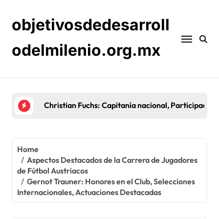
Skip
to
objetivosdedesarroll
content
odelmilenio.org.mx
Sebastian Prödl: Carrera temprana, Éxitos en club
Home
Aspectos Destacados de la Carrera de Jugadores
de Fútbol Austriacos
Gernot Trauner: Honores en el Club, Selecciones
Internacionales, Actuaciones Destacadas