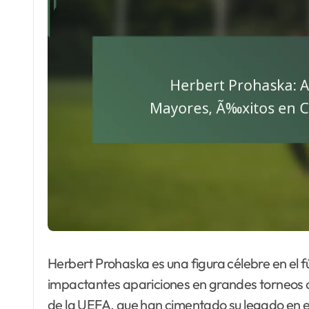
Herbert Prohaska es una figura célebre en el f
impactantes apariciones en grandes torneos c
de la UEFA, que han cimentado su legado en el 