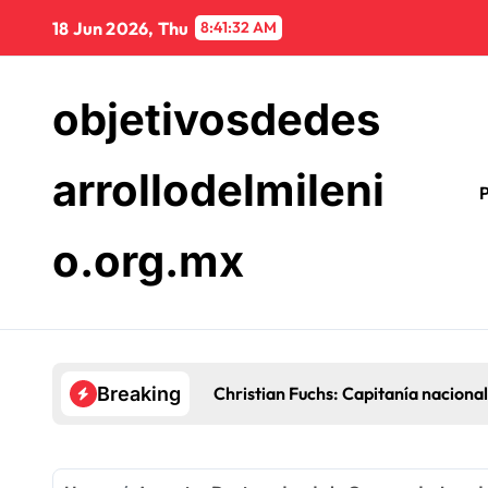
Skip
18 Jun 2026, Thu
8:41:33 AM
to
content
objetivosdedes
arrollodelmileni
P
o.org.mx
Christian Fuchs: Capitanía nacional
Breaking