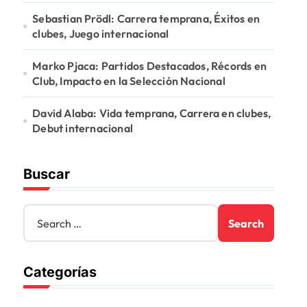
Sebastian Prödl: Carrera temprana, Éxitos en
clubes, Juego internacional
Marko Pjaca: Partidos Destacados, Récords en
Club, Impacto en la Selección Nacional
David Alaba: Vida temprana, Carrera en clubes,
Debut internacional
Buscar
S
e
a
r
Categorías
c
h
f