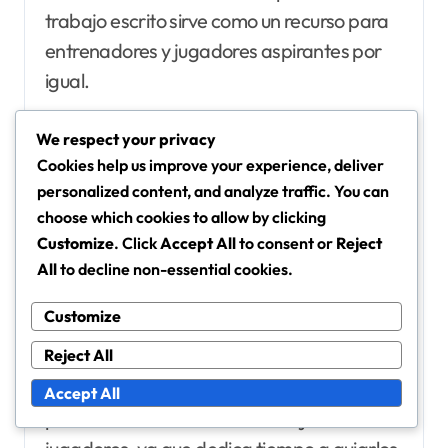
trabajo escrito sirve como un recurso para
entrenadores y jugadores aspirantes por
igual.
We respect your privacy
La capacidad de Vastic para articular sus
Cookies help us improve your experience, deliver
pensamientos sobre el juego lo ha
personalized content, and analyze traffic. You can
convertido en una voz respetada en la
choose which cookies to allow by clicking
comunidad futbolística, ampliando su
Customize
. Click
Accept All
to consent or
Reject
impacto más allá del campo.
All
to decline non-essential cookies.
Customize
Roles de mentoría e influencia en
futuros jugadores
Reject All
La mentoría de Vastic ha tenido una
Accept All
profunda influencia en muchos jóvenes