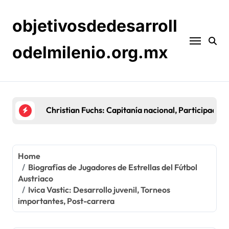
Skip
to
objetivosdedesarroll
content
odelmilenio.org.mx
Sebastian Prödl: Carrera temprana, Éxitos en club
Home
Biografías de Jugadores de Estrellas del Fútbol
Austriaco
Ivica Vastic: Desarrollo juvenil, Torneos
importantes, Post-carrera