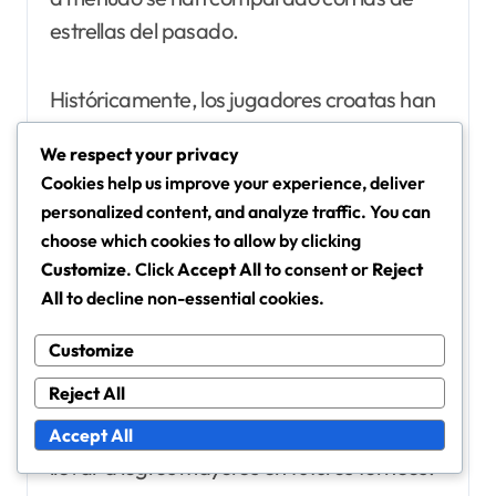
estrellas del pasado.
Históricamente, los jugadores croatas han
tenido un impacto significativo en torneos
We respect your privacy
internacionales, y la capacidad de Pjaca
Cookies help us improve your experience, deliver
para marcar y asistir lo coloca entre los
personalized content, and analyze traffic. You can
contribuyentes notables de su generación.
choose which cookies to allow by clicking
Customize
. Click
Accept All
to consent or
Reject
Si bien aún no tiene el extenso récord de
All
to decline non-essential cookies.
algunos predecesores, sus actuaciones en
Customize
Eurocopas y eliminatorias para la Copa del
Reject All
Mundo sugieren que está en una
trayectoria prometedora, lo que podría
Accept All
llevar a logros mayores en futuros torneos.