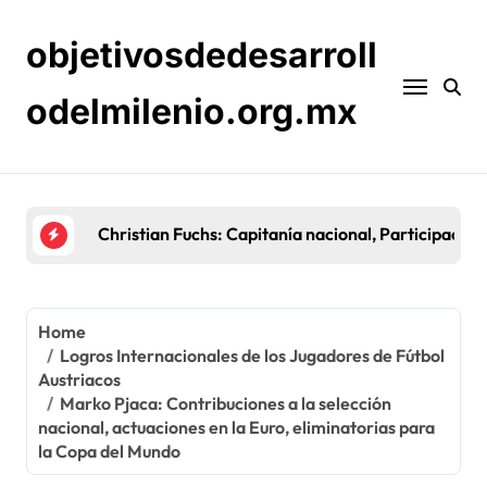
Skip
to
objetivosdedesarroll
content
odelmilenio.org.mx
Sebastian Prödl: Carrera temprana, Éxitos en cl
Home
Logros Internacionales de los Jugadores de Fútbol
Austriacos
Marko Pjaca: Contribuciones a la selección
nacional, actuaciones en la Euro, eliminatorias para
la Copa del Mundo